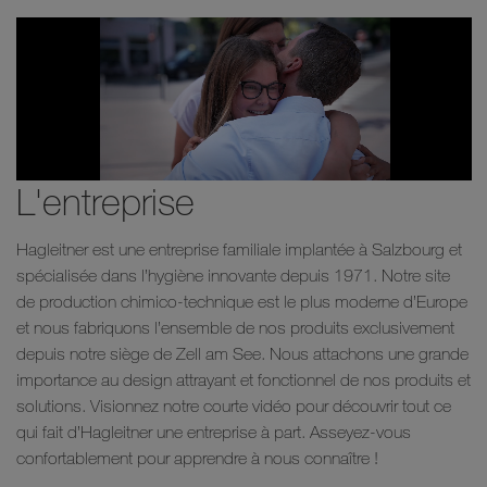
L'entreprise
Hagleitner est une entreprise familiale implantée à Salzbourg et
spécialisée dans l’hygiène innovante depuis 1971. Notre site
de production chimico-technique est le plus moderne d’Europe
et nous fabriquons l’ensemble de nos produits exclusivement
depuis notre siège de Zell am See. Nous attachons une grande
importance au design attrayant et fonctionnel de nos produits et
solutions. Visionnez notre courte vidéo pour découvrir tout ce
qui fait d’Hagleitner une entreprise à part. Asseyez-vous
confortablement pour apprendre à nous connaître !