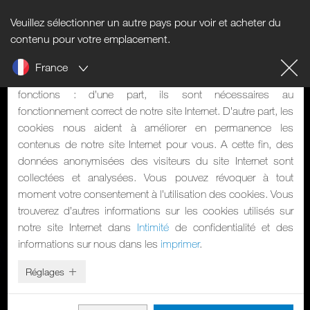
Veuillez sélectionner un autre pays pour voir et acheter du
Informations sur les cookies
contenu pour votre emplacement.
France
Notre site Internet utilise des cookies. Les cookies ont deux
fonctions : d’une part, ils sont nécessaires au
fonctionnement correct de notre site Internet. D’autre part, les
cookies nous aident à améliorer en permanence les
contenus de notre site Internet pour vous. A cette fin, des
données anonymisées des visiteurs du site Internet sont
collectées et analysées. Vous pouvez révoquer à tout
moment votre consentement à l’utilisation des cookies. Vous
trouverez d’autres informations sur les cookies utilisés sur
notre site Internet dans
Intimité
de confidentialité et des
informations sur nous dans les
imprimer
.
Réglages