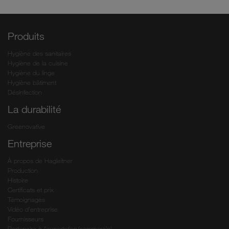
Produits
Hygiène des sanitaires
Hygiène de la cuisine
Hygiène du linge
Hygiène bâtiment
Désinfection
La durabilité
Greenovative
Entreprise
À propos de Hagleitner
Production
Histoire
Certificats et prix
Témoignages
Vidéo d’entreprise
Fournisseurs
Partenaire à l’exportation/commercial