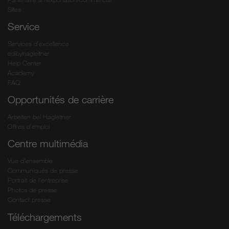
Sites
Service
Services d’excellence
edibyhagleitner
Help Center
Academy
FAQ
Opportunités de carrière
Arbeiten bei Hagleitner
Offres d’emploi
Centre multimédia
Vue d'ensemble
Communiqués de presse
Portrait de l'entreprise
Photos de presse
Contact presse
Téléchargements