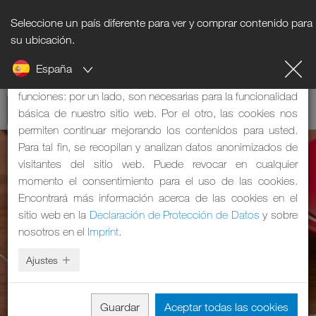
Seleccione un país diferente para ver y comprar contenido para
Nota sobre cookies
su ubicación.
España
Nuestra página web utiliza cookies, que tienen dos
funciones: por un lado, son necesarias para la funcionalidad
básica de nuestro sitio web. Por el otro, las cookies nos
permiten continuar mejorando los contenidos para usted.
Para tal fin, se recopilan y analizan datos anonimizados de
visitantes del sitio web. Puede revocar en cualquier
momento el consentimiento para el uso de las cookies.
Encontrará más información acerca de las cookies en el
sitio web en la
Declaración de Protección de Datos
y sobre
nosotros en el
Imprint
.
Ajustes
Guardar
Aceptar todas las cookies