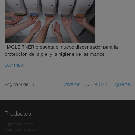
HAGLEITNER presenta el nuevo dispensador para la
protección de la piel y la higiene de las manos
Leer más
Página 9 de 11.
Anterior
1
…
8
9
10
11
Siguiente
Productos
Higiene de aseos
Higiene en cocinas