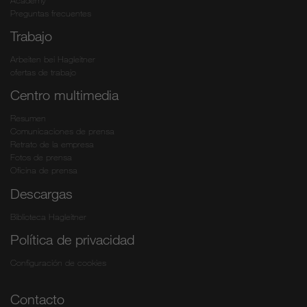
Academy
Preguntas frecuentes
Trabajo
Arbeiten bei Hagleitner
ofertas de trabajo
Centro multimedia
Resumen
Comunicaciones de prensa
Retrato de la empresa
Fotos de prensa
Oficina de prensa
Descargas
Biblioteca Hagleitner
Política de privacidad
Configuración de cookies
Contacto