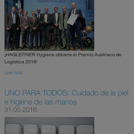
¡HAGLEITNER Hygiene obtiene el Premio Austríaco de
Logística 2016!
Leer más
UNO PARA TODOS: Cuidado de la piel
e higiene de las manos
31.05.2016