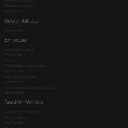
Higiene para la ropa
Higiene de objetos
Desinfección
Sostenibilidad
Greenovative
Empresa
conozca Hagleitner
Producción
historia
Certificados y distinciones
Referencias
película de empresa
proveedores
Socio comercial/de exportación
Ubicaciones
Servicio técnico
Servicios de excelencia
edibyhagleitner
Help Center