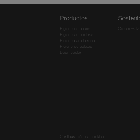
Productos
Sostenib
Higiene de aseos
Greenovativ
Higiene en cocinas
Higiene para la ropa
Higiene de objetos
Desinfección
Configuración de cookies