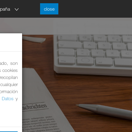
spaña
close
lado, son
as cookies
 recopilan
cualquier
formación
e Datos
y