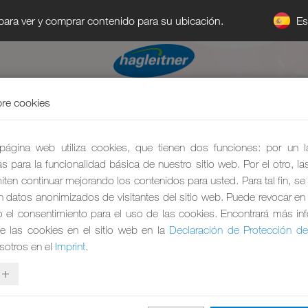
E
 para ver y comprar contenido para su ubicación.
re cookies
página web utiliza cookies, que tienen dos funciones: por un 
s para la funcionalidad básica de nuestro sitio web. Por el otro, l
ten continuar mejorando los contenidos para usted. Para tal fin, se
an datos anonimizados de visitantes del sitio web. Puede revocar en 
el consentimiento para el uso de las cookies. Encontrará más in
e las cookies en el sitio web en la
Declaración de Protección d
sotros en el
Imprint
.