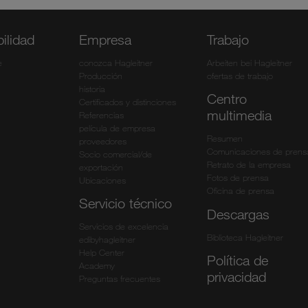
ilidad
Empresa
Trabajo
e
conozca Hagleitner
Arbeiten bei Hagleitner
Producción
ofertas de trabajo
historia
Centro
Certificados y distinciones
multimedia
Referencias
película de empresa
Resumen
proveedores
Comunicaciones de prens
Socio comercial/de
Retrato de la empresa
exportación
Fotos de prensa
Ubicaciones
Oficina de prensa
Servicio técnico
Descargas
Servicios de excelencia
Biblioteca Hagleitner
edibyhagleitner
Help Center
Política de
Academy
privacidad
Preguntas frecuentes