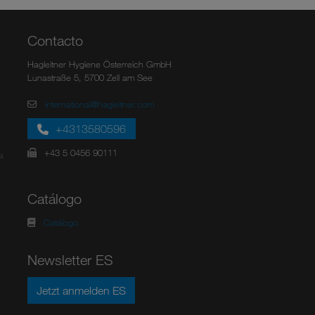
Contacto
Hagleitner Hygiene Österreich GmbH
Lunastraße 5, 5700 Zell am See
international@hagleitner.com
+4313580596
+43 5 0456 90111
a
Catálogo
Catálogo
Newsletter ES
Jetzt anmelden ES