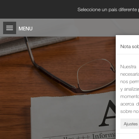
Seleccione un país diferente
Nota sob
Nuestra 
necesaria
nos permi
y analiz
momento 
acerca d
sobre no
Ajustes