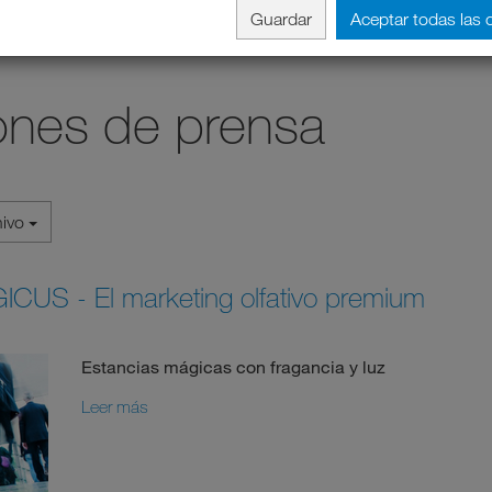
Guardar
Aceptar todas las 
nes de prensa
hivo
CUS - El marketing olfativo premium
Estancias mágicas con fragancia y luz
Leer más