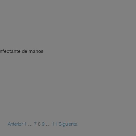
sinfectante de manos
Anterior
1
…
7
8
9
…
11
Siguiente