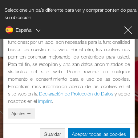
Seleccione un país diferente para ver y comprar contenido para
Nota sobre cookies
su ubicación.
España
Nuestra página web utiliza cookies, que tienen dos
funciones: por un lado, son necesarias para la funcionalidad
básica de nuestro sitio web. Por el otro, las cookies nos
permiten continuar mejorando los contenidos para usted.
Para tal fin, se recopilan y analizan datos anonimizados de
visitantes del sitio web. Puede revocar en cualquier
momento el consentimiento para el uso de las cookies.
Encontrará más información acerca de las cookies en el
sitio web en la
Declaración de Protección de Datos
y sobre
nosotros en el
Imprint
.
Ajustes
Guardar
Aceptar todas las cookies