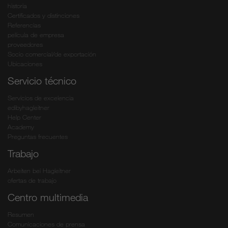
historia
Certificados y distinciones
Referencias
película de empresa
proveedores
Socio comercial/de exportación
Ubicaciones
Servicio técnico
Servicios de excelencia
edibyhagleitner
Help Center
Academy
Preguntas frecuentes
Trabajo
Arbeiten bei Hagleitner
ofertas de trabajo
Centro multimedia
Resumen
Comunicaciones de prensa