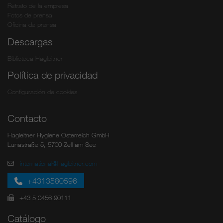
Retrato de la empresa
Fotos de prensa
Oficina de prensa
Descargas
Biblioteca Hagleitner
Política de privacidad
Configuración de cookies
Contacto
Hagleitner Hygiene Österreich GmbH
Lunastraße 5, 5700 Zell am See
international@hagleitner.com
+4313580596
+43 5 0456 90111
Catálogo