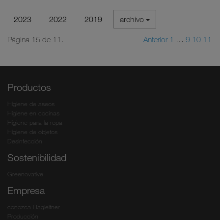
2023
2022
2019
archivo
Página 15 de 11.
Anterior
1
…
9
10
11
Productos
Higiene de aseos
Higiene en cocinas
Higiene para la ropa
Higiene de objetos
Desinfección
Sostenibilidad
Greenovative
Empresa
conozca Hagleitner
Producción