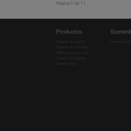
Página 5 de 11.
Productos
Sostenib
Higiene de aseos
Greenovativ
Higiene en cocinas
Higiene para la ropa
Higiene de objetos
Desinfección