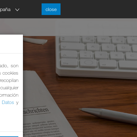
spaña
close
lado, son
as cookies
 recopilan
cualquier
formación
e Datos
y