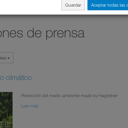
Guardar
Aceptar todas las 
nes de prensa
hivo
o climático
Protección del medio ambiente made by Hagleitner
Leer más