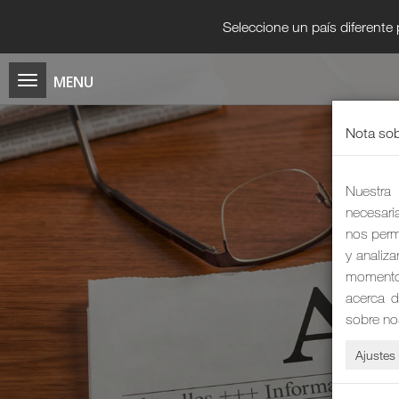
Seleccione un país diferente
Nota sob
Nuestra 
necesaria
nos permi
y analiz
momento 
acerca d
sobre no
Ajustes