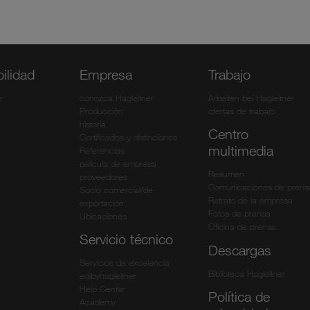
ilidad
Empresa
Trabajo
e
conozca Hagleitner
Arbeiten bei Hagleitner
Producción
ofertas de trabajo
historia
Centro
Certificados y distinciones
multimedia
Referencias
película de empresa
Resumen
proveedores
Comunicaciones de prens
Socio comercial/de
Retrato de la empresa
exportación
Fotos de prensa
Ubicaciones
Oficina de prensa
Servicio técnico
Descargas
Servicios de excelencia
Biblioteca Hagleitner
edibyhagleitner
Help Center
Política de
Academy