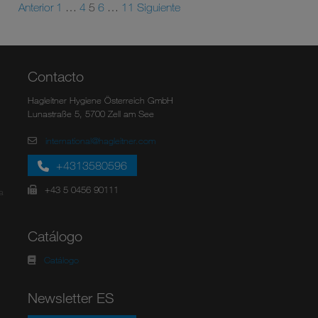
Anterior
1
…
4
5
6
…
11
Siguiente
Contacto
Hagleitner Hygiene Österreich GmbH
Lunastraße 5, 5700 Zell am See
international@hagleitner.com
+4313580596
+43 5 0456 90111
a
Catálogo
Catálogo
Newsletter ES