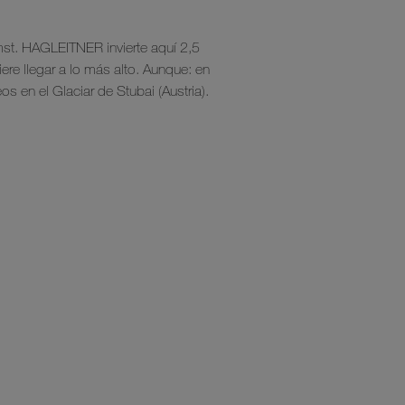
Imst. HAGLEITNER invierte aquí 2,5
re llegar a lo más alto. Aunque: en
s en el Glaciar de Stubai (Austria).