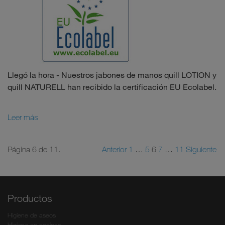
Llegó la hora - Nuestros jabones de manos quill LOTION y
quill NATURELL han recibido la certificación EU Ecolabel.
Leer más
Página 6 de 11.
Anterior
1
…
5
6
7
…
11
Siguiente
Productos
Higiene de aseos
Higiene en cocinas