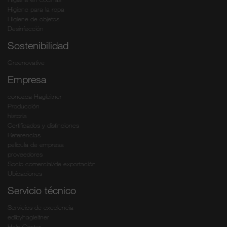
Higiene para la ropa
Higiene de objetos
Desinfección
Sostenibilidad
Greenovative
Empresa
conozca Hagleitner
Producción
historia
Certificados y distinciones
Referencias
película de empresa
proveedores
Socio comercial/de exportación
Ubicaciones
Servicio técnico
Servicios de excelencia
edibyhagleitner
Help Center