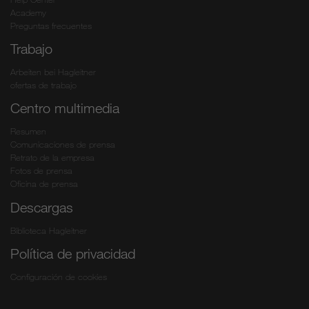
Academy
Preguntas frecuentes
Trabajo
Arbeiten bei Hagleitner
ofertas de trabajo
Centro multimedia
Resumen
Comunicaciones de prensa
Retrato de la empresa
Fotos de prensa
Oficina de prensa
Descargas
Biblioteca Hagleitner
Política de privacidad
Configuración de cookies