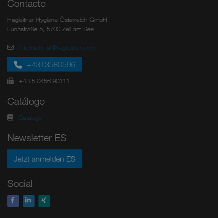
Contacto
Hagleitner Hygiene Österreich GmbH
Lunastraße 5, 5700 Zell am See
international@hagleitner.com
+4313580596
+43 5 0456 90111
Catálogo
Catálogo
Newsletter ES
Jetzt anmelden ES
Social