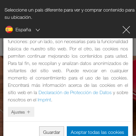
Seleccione un país diferente para ver y comprar contenido para
Nota sobre cookies
su ubicación.
España
Nuestra página web utiliza cookies, que tienen dos
funciones: por un lado, son necesarias para la funcionalidad
básica de nuestro sitio web. Por el otro, las cookies nos
permiten continuar mejorando los contenidos para usted.
Para tal fin, se recopilan y analizan datos anonimizados de
visitantes del sitio web. Puede revocar en cualquier
momento el consentimiento para el uso de las cookies.
Encontrará más información acerca de las cookies en el
sitio web en la
Declaración de Protección de Datos
y sobre
nosotros en el
Imprint
.
Ajustes
Guardar
Aceptar todas las cookies