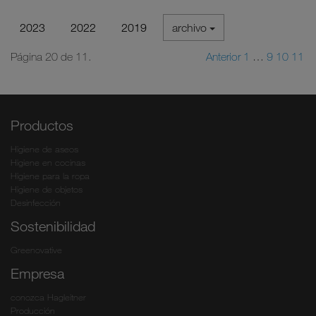
2023
2022
2019
archivo
Página 20 de 11.
Anterior
1
…
9
10
11
Productos
Higiene de aseos
Higiene en cocinas
Higiene para la ropa
Higiene de objetos
Desinfección
Sostenibilidad
Greenovative
Empresa
conozca Hagleitner
Producción