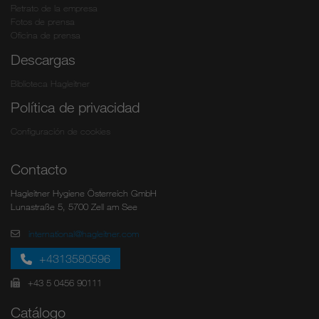
Retrato de la empresa
Fotos de prensa
Oficina de prensa
Descargas
Biblioteca Hagleitner
Política de privacidad
Configuración de cookies
Contacto
Hagleitner Hygiene Österreich GmbH
Lunastraße 5, 5700 Zell am See
international@hagleitner.com
+4313580596
+43 5 0456 90111
Catálogo