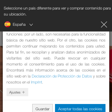
Seleccione un país diferente para ver y comprar contenido para
Nota sobre cookies
su ubicación.
España
Nuestra página web utiliza cookies, que tienen dos
funciones: por un lado, son necesarias para la funcionalidad
básica de nuestro sitio web. Por el otro, las cookies nos
permiten continuar mejorando los contenidos para usted.
Para tal fin, se recopilan y analizan datos anonimizados de
visitantes del sitio web. Puede revocar en cualquier
momento el consentimiento para el uso de las cookies.
Encontrará más información acerca de las cookies en el
sitio web en la
Declaración de Protección de Datos
y sobre
nosotros en el
Imprint
.
Ajustes
Guardar
Aceptar todas las cookies