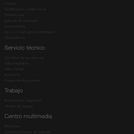
historia
Certificados y distinciones
Referencias
película de empresa
proveedores
Socio comercial/de exportación
Ubicaciones
Servicio técnico
Servicios de excelencia
edibyhagleitner
Help Center
Academy
Preguntas frecuentes
Trabajo
Arbeiten bei Hagleitner
ofertas de trabajo
Centro multimedia
Resumen
Comunicaciones de prensa