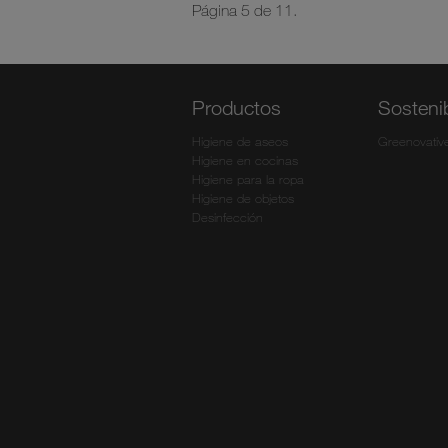
Página 5 de 11.
Productos
Sostenib
Higiene de aseos
Greenovativ
Higiene en cocinas
Higiene para la ropa
Higiene de objetos
Desinfección