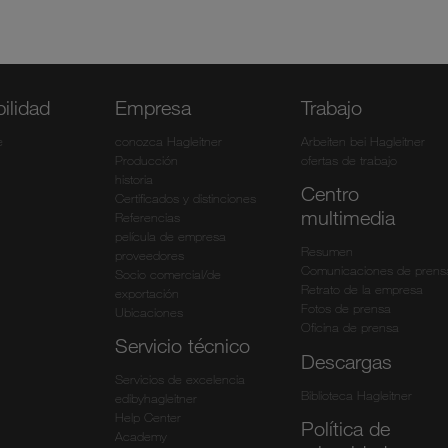
ilidad
Empresa
Trabajo
e
conozca Hagleitner
Arbeiten bei Hagleitner
Producción
ofertas de trabajo
historia
Centro
Certificados y distinciones
multimedia
Referencias
película de empresa
Resumen
proveedores
Comunicaciones de prens
Socio comercial/de
Retrato de la empresa
exportación
Fotos de prensa
Ubicaciones
Oficina de prensa
Servicio técnico
Descargas
Servicios de excelencia
Biblioteca Hagleitner
edibyhagleitner
Help Center
Política de
Academy