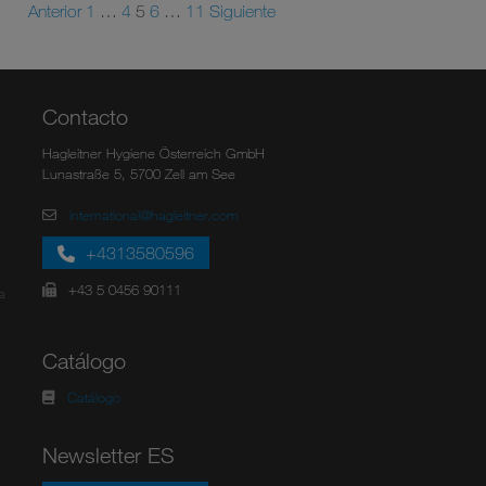
Anterior
1
…
4
5
6
…
11
Siguiente
Contacto
Hagleitner Hygiene Österreich GmbH
Lunastraße 5, 5700 Zell am See
international@hagleitner.com
+4313580596
+43 5 0456 90111
a
Catálogo
Catálogo
Newsletter ES