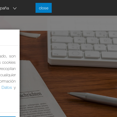
spaña
close
lado, son
as cookies
 recopilan
cualquier
formación
e Datos
y