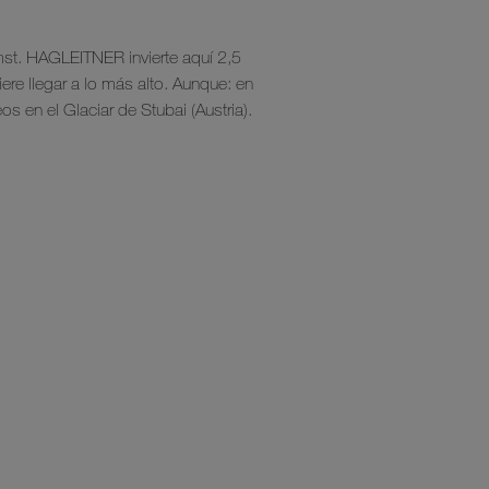
Imst. HAGLEITNER invierte aquí 2,5
re llegar a lo más alto. Aunque: en
s en el Glaciar de Stubai (Austria).