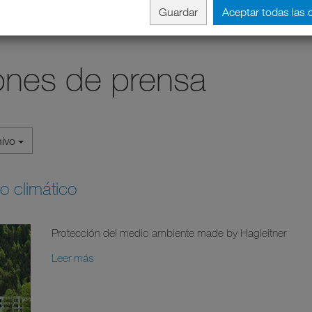
Guardar
Aceptar todas las 
nes de prensa
hivo
o climático
Protección del medio ambiente made by Hagleitner
Leer más