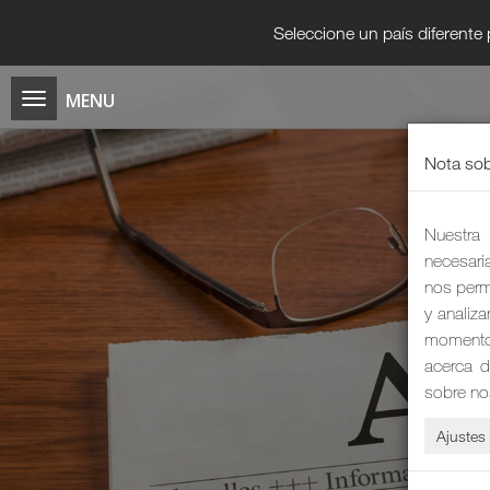
Seleccione un país diferente
Nota sob
Nuestra 
necesaria
nos permi
y analiz
momento 
acerca d
sobre no
Ajustes