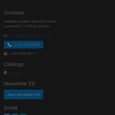
Contacto
Hagleitner Hygiene Österreich GmbH
Lunastraße 5, 5700 Zell am See
international@hagleitner.com
+4313580596
+43 5 0456 90111
Catálogo
Catálogo
Newsletter ES
Jetzt anmelden ES
Social