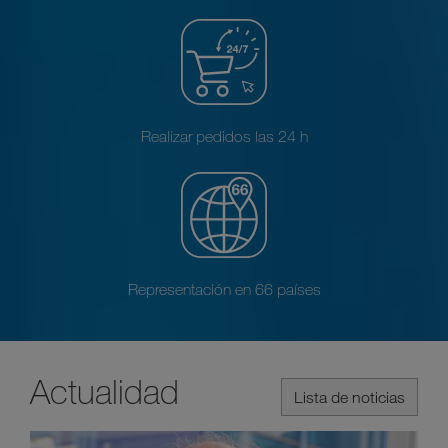
Realizar pedidos las 24 h
Representación en 66 países
Actualidad
Lista de noticias