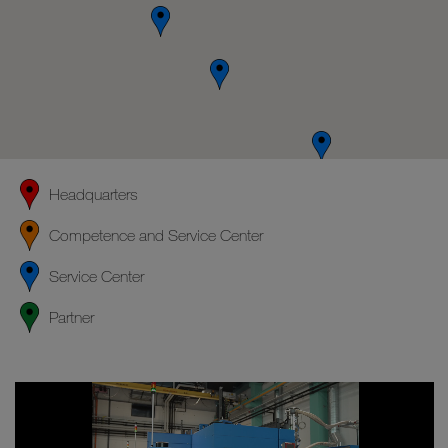
Headquarters
Competence and Service Center
Service Center
Partner