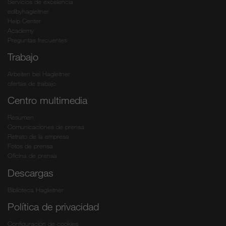
Servicios de excelencia
edibyhagleitner
Help Center
Academy
Preguntas frecuentes
Trabajo
Arbeiten bei Hagleitner
ofertas de trabajo
Centro multimedia
Resumen
Comunicaciones de prensa
Retrato de la empresa
Fotos de prensa
Oficina de prensa
Descargas
Biblioteca Hagleitner
Política de privacidad
Configuración de cookies