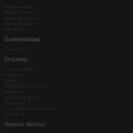
Higiene de aseos
Higiene en cocinas
Higiene para la ropa
Higiene de objetos
Desinfección
Sostenibilidad
Greenovative
Empresa
conozca Hagleitner
Producción
historia
Certificados y distinciones
Referencias
película de empresa
proveedores
Socio comercial/de exportación
Ubicaciones
Servicio técnico