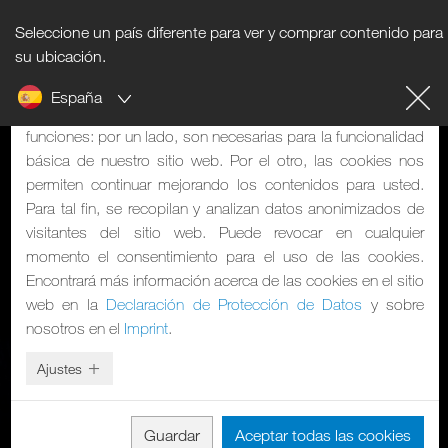
Seleccione un país diferente para ver y comprar contenido para
Nota sobre cookies
su ubicación.
España
Nuestra página web utiliza cookies, que tienen dos
funciones: por un lado, son necesarias para la funcionalidad
básica de nuestro sitio web. Por el otro, las cookies nos
permiten continuar mejorando los contenidos para usted.
Para tal fin, se recopilan y analizan datos anonimizados de
visitantes del sitio web. Puede revocar en cualquier
momento el consentimiento para el uso de las cookies.
Encontrará más información acerca de las cookies en el sitio
web en la
Declaración de Protección de Datos
y sobre
nosotros en el
Imprint
.
Ajustes
Guardar
Aceptar todas las cookies