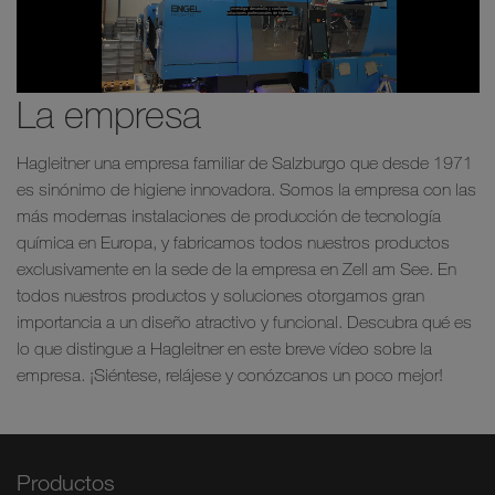
La empresa
Hagleitner una empresa familiar de Salzburgo que desde 1971
es sinónimo de higiene innovadora. Somos la empresa con las
más modernas instalaciones de producción de tecnología
química en Europa, y fabricamos todos nuestros productos
exclusivamente en la sede de la empresa en Zell am See. En
todos nuestros productos y soluciones otorgamos gran
importancia a un diseño atractivo y funcional. Descubra qué es
lo que distingue a Hagleitner en este breve vídeo sobre la
empresa. ¡Siéntese, relájese y conózcanos un poco mejor!
Productos