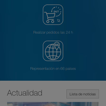
Realizar pedidos las 24 h
Representación en 66 países
Actualidad
Lista de noticias