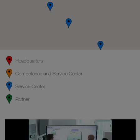
Headquarters
Competence and Service Center
Service Center
Partner