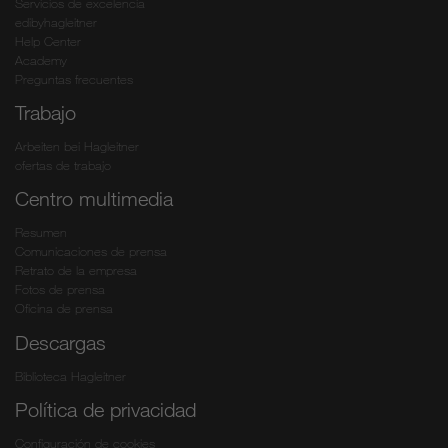
Servicios de excelencia
edibyhagleitner
Help Center
Academy
Preguntas frecuentes
Trabajo
Arbeiten bei Hagleitner
ofertas de trabajo
Centro multimedia
Resumen
Comunicaciones de prensa
Retrato de la empresa
Fotos de prensa
Oficina de prensa
Descargas
Biblioteca Hagleitner
Política de privacidad
Configuración de cookies