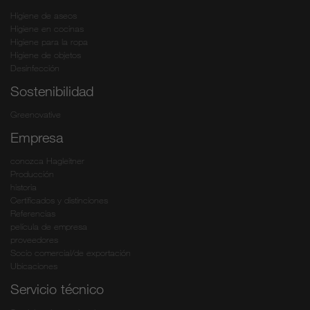
Higiene de aseos
Higiene en cocinas
Higiene para la ropa
Higiene de objetos
Desinfección
Sostenibilidad
Greenovative
Empresa
conozca Hagleitner
Producción
historia
Certificados y distinciones
Referencias
película de empresa
proveedores
Socio comercial/de exportación
Ubicaciones
Servicio técnico