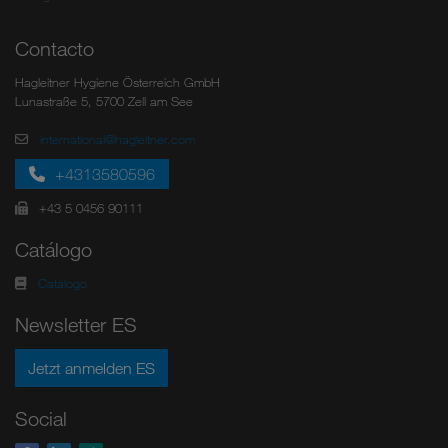
Contacto
Hagleitner Hygiene Österreich GmbH
Lunastraße 5, 5700 Zell am See
international@hagleitner.com
+4313580596
+43 5 0456 90111
Catálogo
Catálogo
Newsletter ES
Jetzt anmelden ES
Social