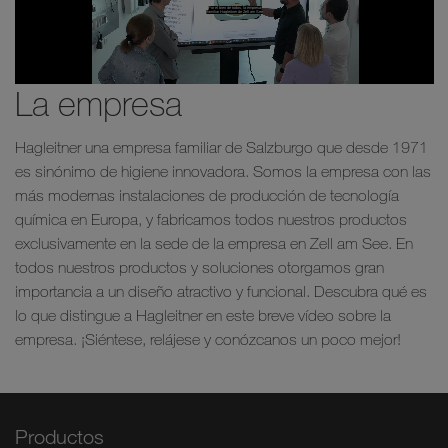
La empresa
Hagleitner una empresa familiar de Salzburgo que desde 1971
es sinónimo de higiene innovadora. Somos la empresa con las
más modernas instalaciones de producción de tecnología
química en Europa, y fabricamos todos nuestros productos
exclusivamente en la sede de la empresa en Zell am See. En
todos nuestros productos y soluciones otorgamos gran
importancia a un diseño atractivo y funcional. Descubra qué es
lo que distingue a Hagleitner en este breve vídeo sobre la
empresa. ¡Siéntese, relájese y conózcanos un poco mejor!
Productos