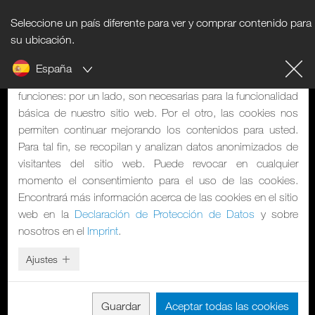
Seleccione un país diferente para ver y comprar contenido para
Nota sobre cookies
su ubicación.
España
Nuestra página web utiliza cookies, que tienen dos
funciones: por un lado, son necesarias para la funcionalidad
básica de nuestro sitio web. Por el otro, las cookies nos
permiten continuar mejorando los contenidos para usted.
Para tal fin, se recopilan y analizan datos anonimizados de
visitantes del sitio web. Puede revocar en cualquier
momento el consentimiento para el uso de las cookies.
Encontrará más información acerca de las cookies en el sitio
web en la
Declaración de Protección de Datos
y sobre
nosotros en el
Imprint
.
Ajustes
Guardar
Aceptar todas las cookies