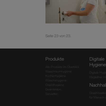
Seite 23 von 23.
Produkte
Digitale
Hygiene
Alle Produkte im Überblick
Waschraumhygiene
Digitale Hyg
Küchenhygiene
Hagleitner 
Wäschehygiene
Nachhalt
Objekthygiene
Desinfektion
Greenovative
Servietten
für Mensch 