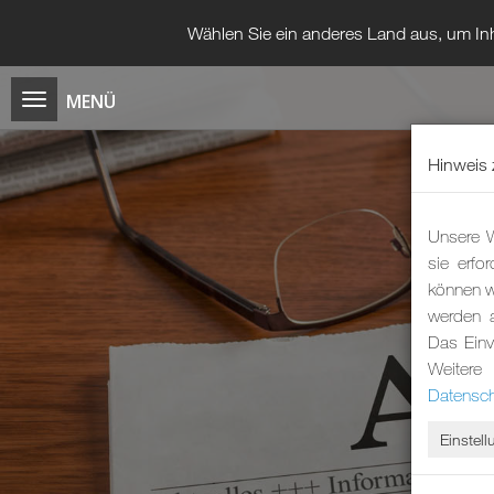
Wählen Sie ein anderes Land aus, um Inh
Hinweis 
Unsere W
sie erfo
können wi
werden 
Das Einv
Weitere
Datensch
Einstel