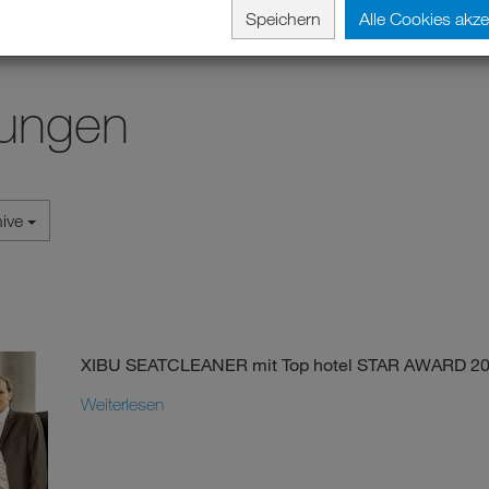
Speichern
Alle Cookies akze
lungen
hive
XIBU SEATCLEANER mit Top hotel STAR AWARD 20
Weiterlesen