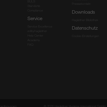
BULS
Pressekontakt
Standorte
Compliance
Downloads
Service
Hagleitner Bibliothek
Service Excellence
Datenschutz
edibyhagleitner
Help Center
Cookie-Einstellungen
Academy
FAQ
bedingungen
© 2026 Hagleitner Hygiene International GmbH