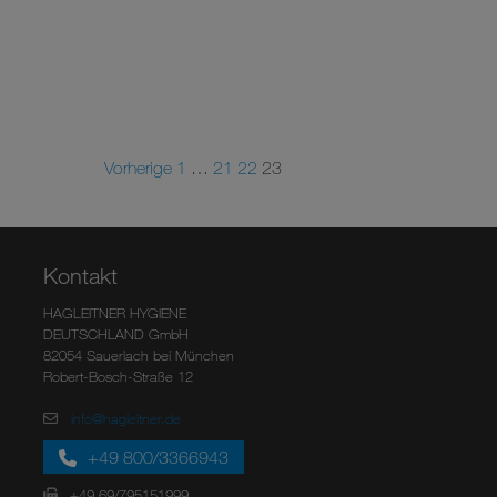
Vorherige
1
…
21
22
23
Kontakt
HAGLEITNER HYGIENE
DEUTSCHLAND GmbH
82054 Sauerlach bei München
Robert-Bosch-Straße 12
info@hagleitner.de
+49 800/3366943
+49 69/795151999