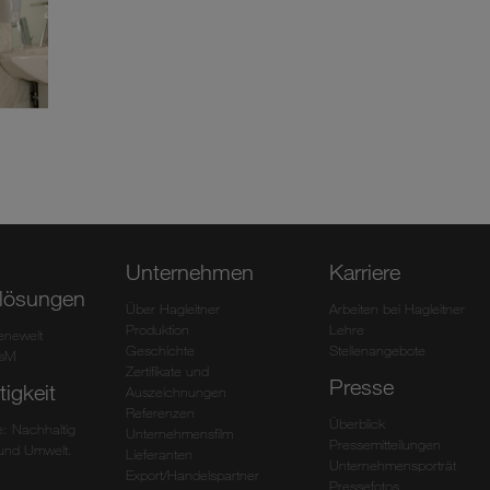
Unternehmen
Karriere
lösungen
Über Hagleitner
Arbeiten bei Hagleitner
Produktion
Lehre
ienewelt
Geschichte
Stellenangebote
HsM
Zertifikate und
Presse
igkeit
Auszeichnungen
Referenzen
Überblick
: Nachhaltig
Unternehmensfilm
Pressemitteilungen
und Umwelt.
Lieferanten
Unternehmensporträt
Export/Handelspartner
Pressefotos