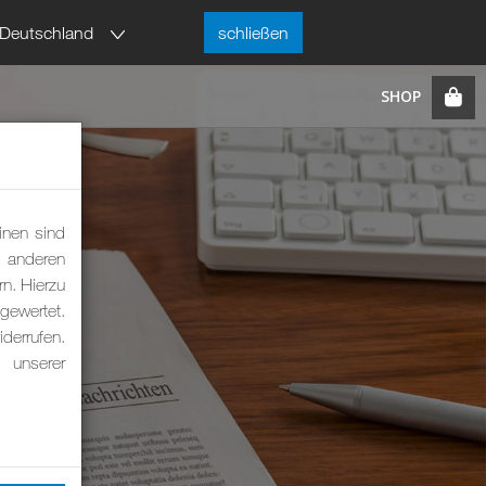
Deutschland
schließen
inen sind
m anderen
rn. Hierzu
ewertet.
derrufen.
 unserer