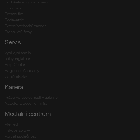
Certifikáty a vyznamenání
Reference
Firemní film
Dodavatelé
Export/obchodní partner
Pracoviště firmy
Servis
Vynikající servis
edibyhagleitner
Help Center
Hagleitner Academy
Časté otázky
Kariéra
Práce ve společnosti Hagleitner
Nabídky pracovních míst
Mediální centrum
Přehled
Tiskové zprávy
Portrét společnosti