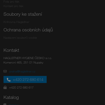
Fota pro tisk
Kontakt pro tisk
Soubory ke stažení
Knihovna Hagleitner
Ochrana osobních údajů
Nastavení souborů cookie
Kontakt
HAGLEITNER HYGIENE ČESKO s.r.o.
Komercní 465, 251 01 Nupaky
praha@hagleitner.cz
+420 272 680 614
+420 272 680 617
Katalog