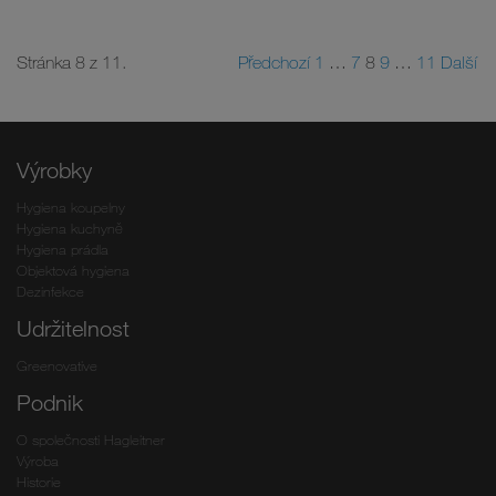
Stránka 8 z 11.
Předchozí
1
…
7
8
9
…
11
Další
Výrobky
Hygiena koupelny
Hygiena kuchyně
Hygiena prádla
Objektová hygiena
Dezinfekce
Udržitelnost
Greenovative
Podnik
O společnosti Hagleitner
Výroba
Historie