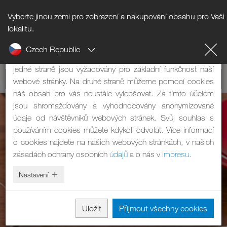
Vyberte jinou zemi pro zobrazení a nakupování obsahu pro Vaši
Upozornění na cookies
lokalitu.
Czech Republic
Naše webová stránka používá cookies. Mají dvě funkce: Na
jedné straně jsou vyžadovány pro základní funkčnost naší
webové stránky. Na druhé straně můžeme pomocí cookies
náš obsah pro vás neustále vylepšovat. Za tímto účelem
jsou shromažďovány a vyhodnocovány anonymizované
údaje od návštěvníků webových stránek. Svůj souhlas s
používáním cookies můžete kdykoli odvolat. Více informací
o cookies najdete na našich webových stránkách, v našich
zásadách ochrany osobních
údajů
a o nás v
impresu
.
Nastavení
Uložit
Přijmout všechny cookies