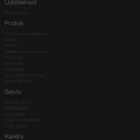
Udržitelnost
Greenovative
Podnik
O společnosti Hagleitner
Výroba
Historie
Certifikáty a vyznamenání
Reference
Firemní film
Dodavatelé
Export/obchodní partner
Pracoviště firmy
Servis
Vynikající servis
edibyhagleitner
Help Center
Hagleitner Academy
Časté otázky
Kariéra