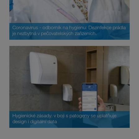
Coronavirus - odborník na hygienu: Dezinfekce prádla
je nezbytná v pečovatelských zařízeních.
Hygienické zásady: v boji s patogeny se uplatňuje
design i digitální data