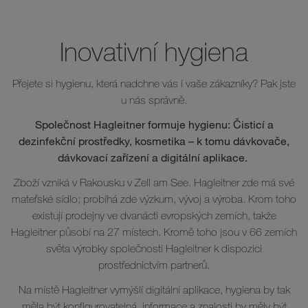
Inovativní hygiena
Přejete si hygienu, která nadchne vás i vaše zákazníky? Pak jste
u nás správně.
Společnost Hagleitner formuje hygienu: Čisticí a
dezinfekční prostředky, kosmetika – k tomu dávkovače,
dávkovací zařízení a digitální aplikace.
Zboží vzniká v Rakousku v Zell am See. Hagleitner zde má své
mateřské sídlo; probíhá zde výzkum, vývoj a výroba. Krom toho
existují prodejny ve dvanácti evropských zemích, takže
Hagleitner působí na 27 místech. Kromě toho jsou v 66 zemích
světa výrobky společnosti Hagleitner k dispozici
prostřednictvím partnerů.
Na místě Hagleitner vymýšlí digitální aplikace, hygiena by tak
měla být konfigurovatelná, informace a znalosti by měly být