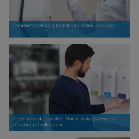
První bezdotykový automat na vlhčené ubrousky
Kožní nemoci z povolání: Roční náklady v Evropě
přesahují pět miliard eur