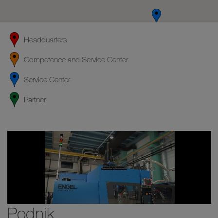
Headquarters
Competence and Service Center
Service Center
Partner
Podnik