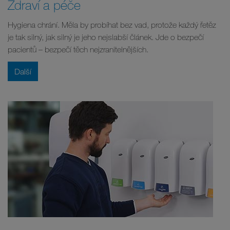
Zdraví a péče
Hygiena chrání. Měla by probíhat bez vad, protože každý řetěz
je tak silný, jak silný je jeho nejslabší článek. Jde o bezpečí
pacientů – bezpečí těch nejzranitelnějších.
Další