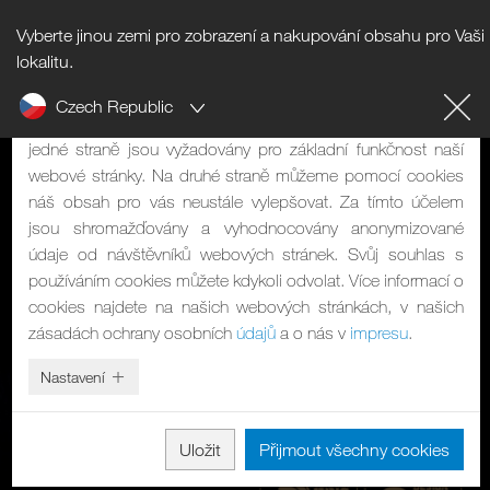
Vyberte jinou zemi pro zobrazení a nakupování obsahu pro Vaši
Upozornění na cookies
lokalitu.
Czech Republic
Naše webová stránka používá cookies. Mají dvě funkce: Na
jedné straně jsou vyžadovány pro základní funkčnost naší
webové stránky. Na druhé straně můžeme pomocí cookies
náš obsah pro vás neustále vylepšovat. Za tímto účelem
jsou shromažďovány a vyhodnocovány anonymizované
údaje od návštěvníků webových stránek. Svůj souhlas s
používáním cookies můžete kdykoli odvolat. Více informací o
cookies najdete na našich webových stránkách, v našich
zásadách ochrany osobních
údajů
a o nás v
impresu
.
Nastavení
Uložit
Přijmout všechny cookies