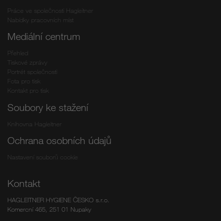
Práce ve společnosti Hagleitner
Nabídky pracovních míst
Mediální centrum
Přehled
Tiskové zprávy
Portrét společnosti
Fota pro tisk
Kontakt pro tisk
Soubory ke stažení
Knihovna Hagleitner
Ochrana osobních údajů
Nastavení souborů cookie
Kontakt
HAGLEITNER HYGIENE ČESKO s.r.o.
Komercní 465, 251 01 Nupaky