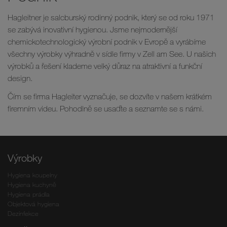
Hagleitner je salcburský rodinný podnik, který se od roku 1971
se zabývá inovativní hygienou. Jsme nejmodernější
chemickotechnologický výrobní podnik v Evropě a vyrábíme
všechny výrobky výhradně v sídle firmy v Zell am See. U našich
výrobků a řešení klademe velký důraz na atraktivní a funkční
design.
Čím se firma Hagleiter vyznačuje, se dozvíte v našem krátkém
firemním videu. Pohodlně se usaďte a seznamte se s námi.
Výrobky
Hygiena koupelny
Hygiena kuchyně
Hygiena prádla
Objektová hygiena
Dezinfekce