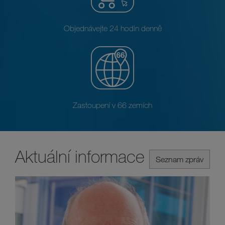
Objednávejte 24 hodin denně
Zastoupení v 66 zemích
Aktuální informace
Seznam zpráv