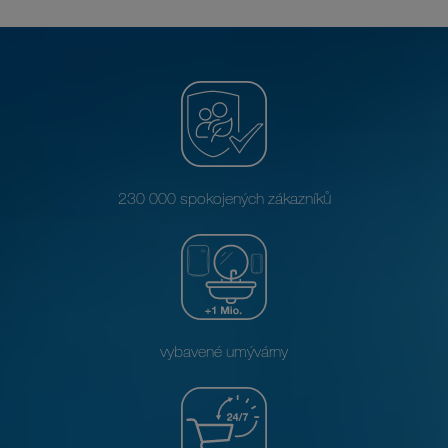
230 000 spokojených zákazníků
vybavené umývárny