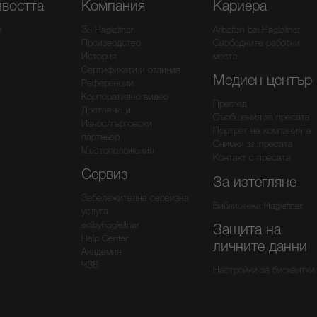
ивостта
Компания
Кариера
e
За Hagleitner
Arbeiten bei Hagleitner
Производство
Свободните работни
История
места
Сертификати и отличия
Медиен център
Референции
Корпоративно видео
Преглед
Доставчици
Съобщения за пресата
Износ/търговски
Портрет на компанията
партньор
Снимки за пресата
Местоположения
Контакт с пресата
Сервиз
За изтегляне
Забележителна сервизна
Библиотека Hagleitner
услуга
edibyhagleitner
Защита на
Help Center
личните данни
Академия
ЧЗВ
Настройки за бисквитки