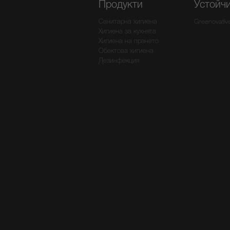
Продукти
Устойч
Санитарна хигиена
Greenovativ
Хигиена за кухнята
Хигиена на прането
Обектова хигиена
Дезинфекция