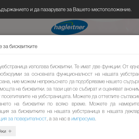
съдържанието и да пазарувате за Вашето местоположение.
е за бисквитките
уебстраница използва бисквитки. Те имат две функции: От една
еобходими за основната функционалност на нашата уебстра
трана, ние можем непрекъснато да подобряваме нашето съдър
омощта на бисквитки. за тази цел се събират и оценяват анони
 посетителите на уебстраницата. Можете да оттеглите съгласи
ането на бисквитки по всяко време. Можете да намерит
ция за бисквитките на нашата уебстраница в нашата декла
ция за поверителност
, а за нас в
импресума
.
йки