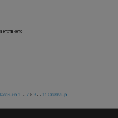
тветствието
Предишна
1
…
7
8
9
…
11
Следваща