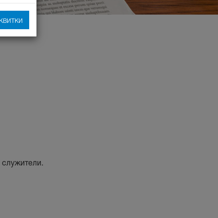
квитки
 служители.