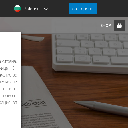
Bulgaria
затваряне
 страна,
ница. От
жание за
мизирани
ето си за
е повече
рация за