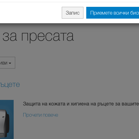
Запис
Приемете всички бис
за пресата
хиви
ръцете
Защита на кожата и хигиена на ръцете за вашите
Прочети повече