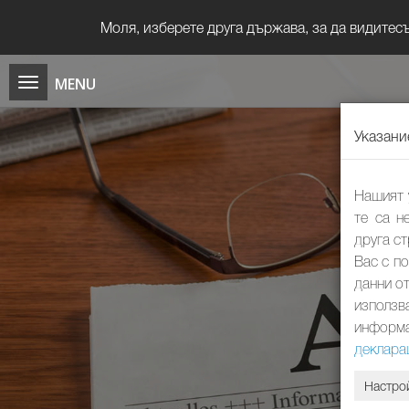
Моля, изберете друга държава, за да видите
Указани
Нашият 
те са н
друга с
Вас с п
данни от
използв
информа
деклара
Настро