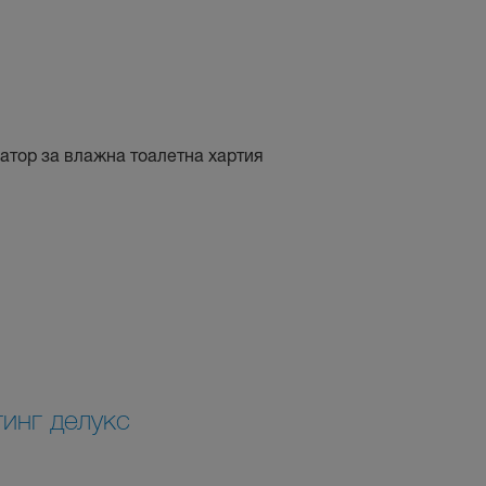
тор за влажна тоалетна хартия
инг делукс