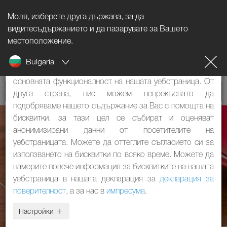
Моля, изберете друга държава, за да
Указание за бисквитките
видитесъдържанието и да пазарувате за Вашето
местоположение.
Нашият уебстраница използва бисквитки. Те имат две
Bulgaria
функции: От една страна, те са необходими за
основната функционалност на нашата уебстраница. От
друга страна, ние можем непрекъснато да
подобряваме нашето съдържание за Вас с помощта на
бисквитки. за тази цел се събират и оценяват
анонимизирани данни от посетителите на
уебстраницата. Можете да оттеглите съгласието си за
използването на бисквитки по всяко време. Можете да
намерите повече информация за бисквитките на нашата
уебстраница в нашата декларация за
декларация за
поверителност
, а за нас в
импресума
.
Настройки