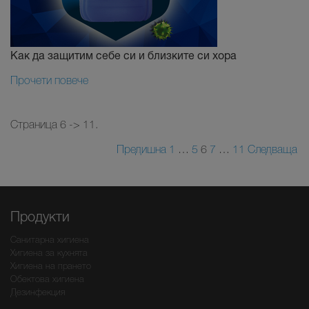
Как да защитим себе си и близките си хора
Прочети повече
Страница 6 -> 11.
Предишна
1
…
5
6
7
…
11
Следваща
Продукти
Санитарна хигиена
Хигиена за кухнята
Хигиена на прането
Обектова хигиена
Дезинфекция