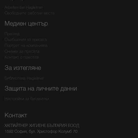
Arbeiten bei Hagleitner
Свободните работни места
Медиен център
Преглед
Съобщения за пресата
Портрет на компанията
Снимки за пресата
Контакт с пресата
За изтегляне
Библиотека Hagleitner
Защита на личните данни
Настройки за бисквитки
Контакт
ХАГЛАЙТНЕР ХИГИЕНЕ БЪЛГАРИЯ ЕООД
1592 София, бул. Христофор Колумб 70