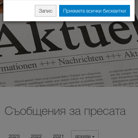
Запис
Приемете всички бисквитки
Съобщения за пресата
2023
2022
2021
архиви