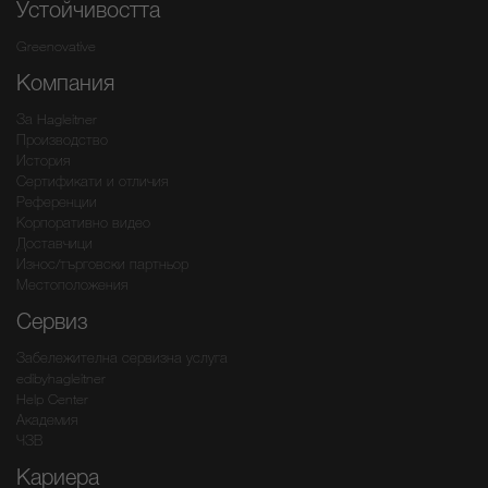
Устойчивостта
Greenovative
Компания
За Hagleitner
Производство
История
Сертификати и отличия
Референции
Корпоративно видео
Доставчици
Износ/търговски партньор
Местоположения
Сервиз
Забележителна сервизна услуга
edibyhagleitner
Help Center
Академия
ЧЗВ
Кариера