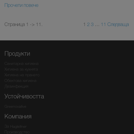
Прочети повече
Страница 1 -> 11.
1
2
3
…
11
Следваща
Продукти
Санитарна хигиена
Хигиена за кухнята
Хигиена на прането
Обектова хигиена
Дезинфекция
Устойчивостта
Greenovative
Компания
За Hagleitner
Производство