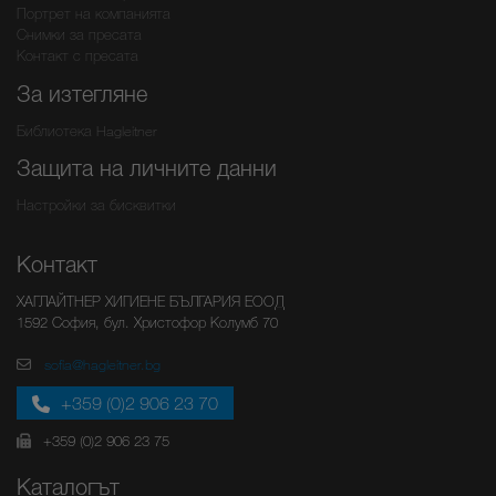
Портрет на компанията
Снимки за пресата
Контакт с пресата
За изтегляне
Библиотека Hagleitner
Защита на личните данни
Настройки за бисквитки
Контакт
ХАГЛАЙТНЕР ХИГИЕНЕ БЪЛГАРИЯ ЕООД
1592 София, бул. Христофор Колумб 70
sofia@hagleitner.bg
+359 (0)2 906 23 70
+359 (0)2 906 23 75
Каталогът