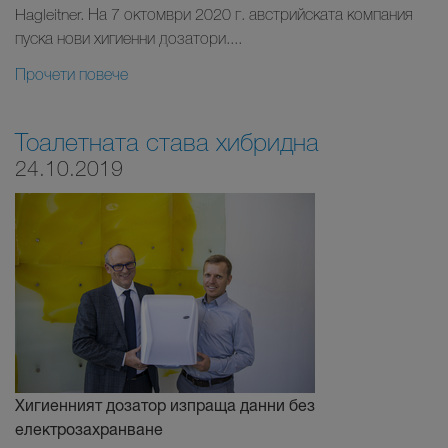
Hagleitner. На 7 октомври 2020 г. австрийската компания
пуска нови хигиенни дозатори....
Прочети повече
Тоалетната става хибридна
24.10.2019
Хигиенният дозатор изпраща данни без
електрозахранване