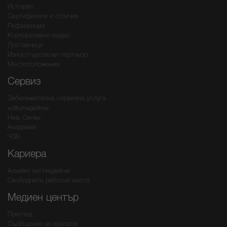
История
Сертификати и отличия
Референции
Корпоративно видео
Доставчици
Износ/търговски партньор
Местоположения
Сервиз
Забележителна сервизна услуга
edibyhagleitner
Help Center
Академия
ЧЗВ
Кариера
Arbeiten bei Hagleitner
Свободните работни места
Медиен център
Преглед
Съобщения за пресата