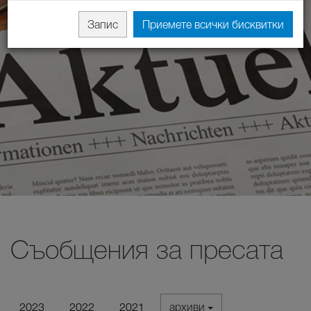
Запис
Приемете всички бисквитки
Съобщения за пресата
2023
2022
2021
архиви