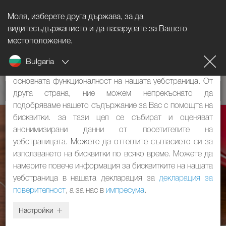
Моля, изберете друга държава, за да
Указание за бисквитките
видитесъдържанието и да пазарувате за Вашето
местоположение.
Нашият уебстраница използва бисквитки. Те имат две
Bulgaria
функции: От една страна, те са необходими за
основната функционалност на нашата уебстраница. От
друга страна, ние можем непрекъснато да
подобряваме нашето съдържание за Вас с помощта на
бисквитки. за тази цел се събират и оценяват
анонимизирани данни от посетителите на
уебстраницата. Можете да оттеглите съгласието си за
използването на бисквитки по всяко време. Можете да
намерите повече информация за бисквитките на нашата
уебстраница в нашата декларация за
декларация за
поверителност
, а за нас в
импресума
.
Настройки