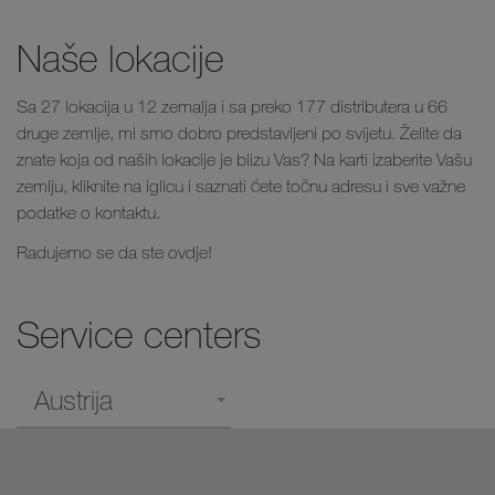
Naše lokacije
Sa 27 lokacija u 12 zemalja i sa preko 177 distributera u 66
druge zemlje, mi smo dobro predstavljeni po svijetu. Želite da
znate koja od naših lokacije je blizu Vas? Na karti izaberite Vašu
zemlju, kliknite na iglicu i saznati ćete točnu adresu i sve važne
podatke o kontaktu.
Radujemo se da ste ovdje!
Service centers