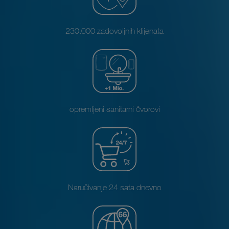
230.000 zadovoljnih klijenata
opremljeni sanitarni čvorovi
Naručivanje 24 sata dnevno