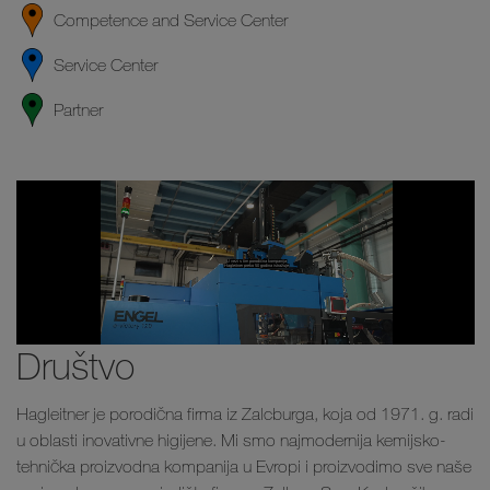
Competence and Service Center
Service Center
Partner
Društvo
Hagleitner je porodična firma iz Zalcburga, koja od 1971. g. radi
u oblasti inovativne higijene. Mi smo najmodernija kemijsko-
tehnička proizvodna kompanija u Evropi i proizvodimo sve naše