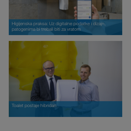
Higijenska praksa: Uz digitalne podatke i dizajn,
patogenima bi trebali biti za vratom
Toalet postaje hibridan