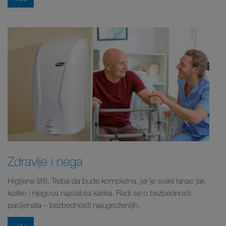
Zdravlje i nega
Higijena štiti. Treba da bude kompletna, jer je svaki lanac jak
koliko i njegova najslabija karika. Radi se o bezbednosti
pacijenata – bezbednosti najugroženijih.