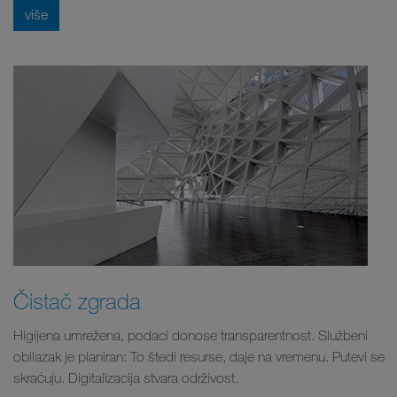
više
Čistač zgrada
Higijena umrežena, podaci donose transparentnost. Službeni
obilazak je planiran: To štedi resurse, daje na vremenu. Putevi se
skraćuju. Digitalizacija stvara održivost.