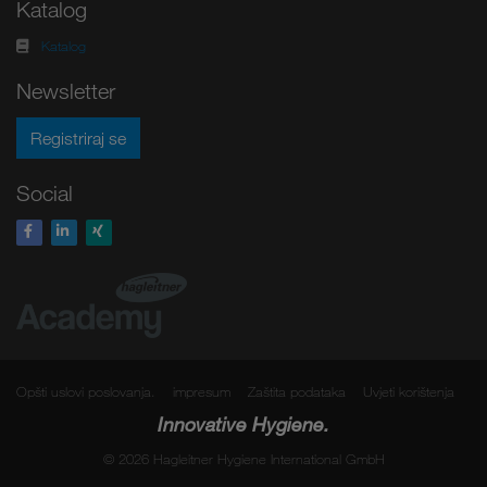
Katalog
Katalog
Newsletter
Registriraj se
Social
Opšti uslovi poslovanja.
impresum
Zaštita podataka
Uvjeti korištenja
Innovative Hygiene.
© 2026 Hagleitner Hygiene International GmbH