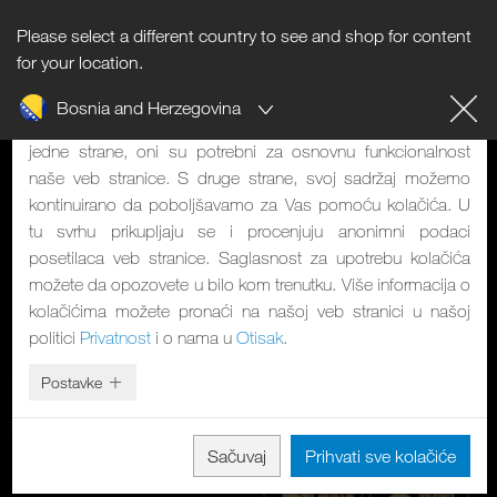
Please select a different country to see and shop for content
Napomena o kolačićima
for your location.
Bosnia and Herzegovina
Naša veb stranica koristi kolačiće. Oni imaju dve funkcije: S
jedne strane, oni su potrebni za osnovnu funkcionalnost
naše veb stranice. S druge strane, svoj sadržaj možemo
kontinuirano da poboljšavamo za Vas pomoću kolačića. U
tu svrhu prikupljaju se i procenjuju anonimni podaci
posetilaca veb stranice. Saglasnost za upotrebu kolačića
možete da opozovete u bilo kom trenutku. Više informacija o
kolačićima možete pronaći na našoj veb stranici u našoj
politici
Privatnost
i o nama u
Otisak
.
Postavke
Sačuvaj
Prihvati sve kolačiće