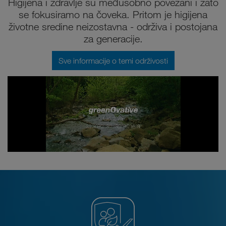
Higijena i zdravlje su međusobno povezani i zato
se fokusiramo na čoveka. Pritom je higijena
životne sredine neizostavna - održiva i postojana
za generacije.
Sve informacije o temi održivosti