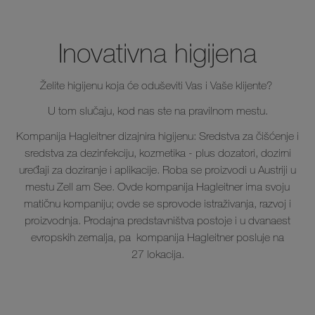
Inovativna higijena
Želite higijenu koja će oduševiti Vas i Vaše klijente?
U tom slučaju, kod nas ste na pravilnom mestu.
Kompanija Hagleitner dizajnira higijenu: Sredstva za čišćenje i
sredstva za dezinfekciju, kozmetika - plus dozatori, dozirni
uređaji za doziranje i aplikacije. Roba se proizvodi u Austriji u
mestu Zell am See. Ovde kompanija Hagleitner ima svoju
matičnu kompaniju; ovde se sprovode istraživanja, razvoj i
proizvodnja. Prodajna predstavništva postoje i u dvanaest
evropskih zemalja, pa kompanija Hagleitner posluje na
27 lokacija.