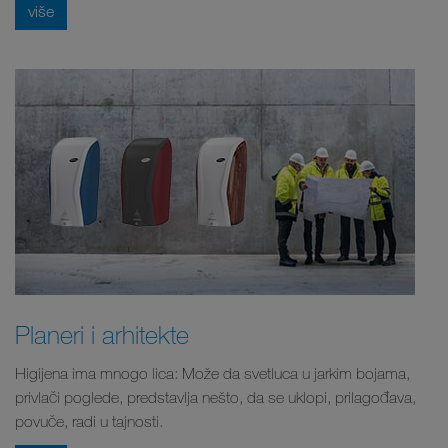
više
Planeri i arhitekte
Higijena ima mnogo lica: Može da svetluca u jarkim bojama,
privlači poglede, predstavlja nešto, da se uklopi, prilagođava,
povuče, radi u tajnosti.