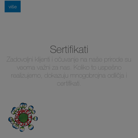
više
Sertifikati
Zadovoljni klijenti i očuvanje na naše prirode su
veoma važni za nas. Koliko to uspešno
realizujemo, dokazuju mnogobrojna odličja i
certifikati.