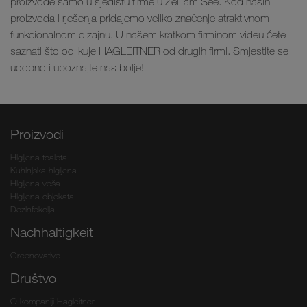
proizvode samo u sjedištu firme u Zell am See. Kod naših
proizvoda i rješenja pridajemo veliko značenje atraktivnom i
funkcionalnom dizajnu. U našem kratkom firminom videu ćete
saznati što odlikuje HAGLEITNER od drugih firmi. Smjestite se
udobno i upoznajte nas bolje!
Proizvodi
Higijena toaleta
Kuhinjska higijena
Higijena veša
Higijena objekata
Dezinfekcija
Nachhaltigkeit
Greenovative
Društvo
O kompaniji Hagleitner