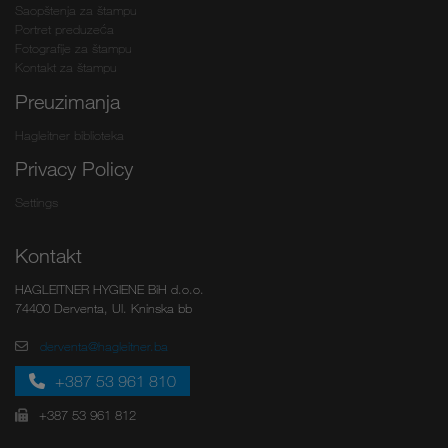
Saopštenja za štampu
Portret preduzeća
Fotografije za štampu
Kontakt za štampu
Preuzimanja
Hagleitner biblioteka
Privacy Policy
Settings
Kontakt
HAGLEITNER HYGIENE BiH d.o.o.
74400 Derventa, Ul. Kninska bb
derventa@hagleitner.ba
+387 53 961 810
+387 53 961 812