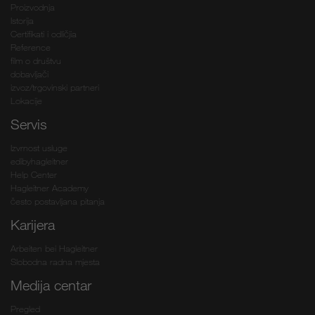
Proizvodnja
Istorija
Certifikati i odličjia
Reference
film o društvu
dobavljači
izvoz/trgovinski partneri
Lokacije
Servis
Izvrnost usluge
edibyhagleitner
Help Center
Hagleitner Academy
često postavljana pitanja
Karijera
Arbeiten bei Hagleitner
Slobodna radna mjesta
Medija centar
Pregled