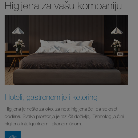
Higijena za vašu kompaniju
Hoteli, gastronomije i ketering
Higijena je nešto za oko, za nos; higijena želi da se oseti i
dodirne. Svaka prostorija je različit doživljaj. Tehnologija čini
higijenu inteligentnom i ekonomičnom.
više