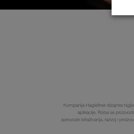
Kompanija Hagleitner dizajnira higije
aplikacije. Roba se proizvod
sprovode istraživanja, razvoj i proiz