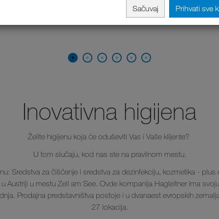
Sačuvaj
Prihvati sve 
Inovativna higijena
Želite higijenu koja će oduševiti Vas i Vaše klijente?
U tom slučaju, kod nas ste na pravilnom mestu.
nu: Sredstva za čišćenje i sredstva za dezinfekciju, kozmetika - plus do
i u Austriji u mestu Zell am See. Ovde kompanija Hagleitner ima svo
vodnja. Prodajna predstavništva postoje i u dvanaest evropskih zemal
27 lokacija.