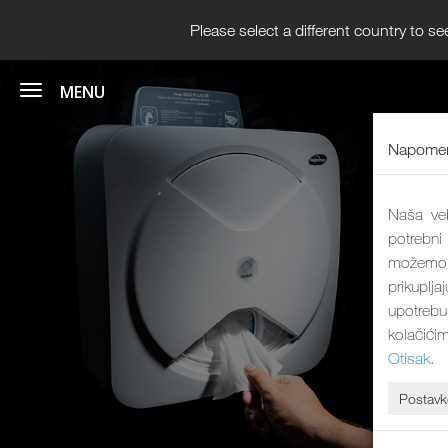
Please select a different country to se
Napomen
Naša veb
potrebni
možemo 
prikuplj
upotrebu
kolačići
Otisak
.
Postavk