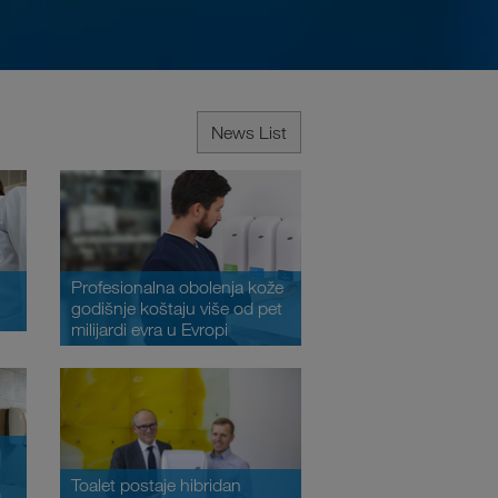
News List
Profesionalna obolenja kože
godišnje koštaju više od pet
milijardi evra u Evropi
Toalet postaje hibridan
a