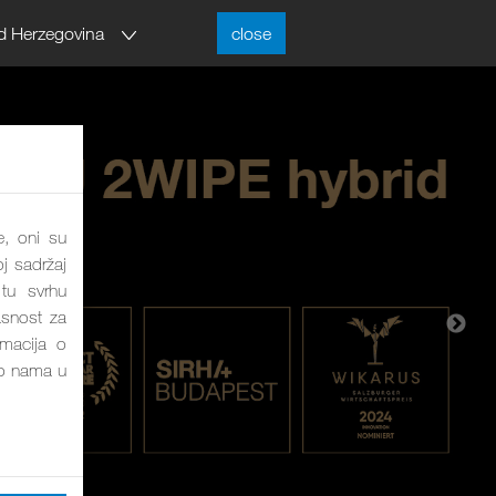
d Herzegovina
close
e, oni su
j sadržaj
tu svrhu
asnost za
rmacija o
o nama u