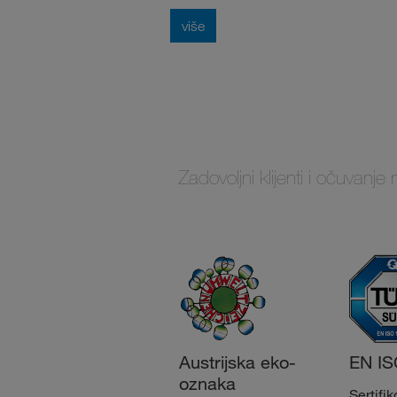
više
Zadovoljni klijenti i očuvan
Austrijska eko-
EN IS
oznaka
Sertifi