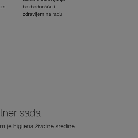
 za
bezbednošću i
upravljanje životnom
zdravljem na radu
sredinom
itner sada
m je higijena životne sredine