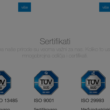
više
više
Sertifikati
je na naše prirode su veoma važni za nas. Koliko to 
mnogobrojna odličja i certifikati.
O 13485
ISO 9001
ISO 29993
kovano
Sertifikovano
Međuindustrijsk