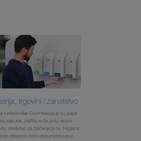
strija, trgovini i zanatstvo
a funkcioniše: Dezinfekcija je tu, papir
ima sapuna, zaštita kože je tu, sobni
e tu, sredstvo za čišćenje je tu. Higijena
ikuje efikasno, biće dokumentovana.