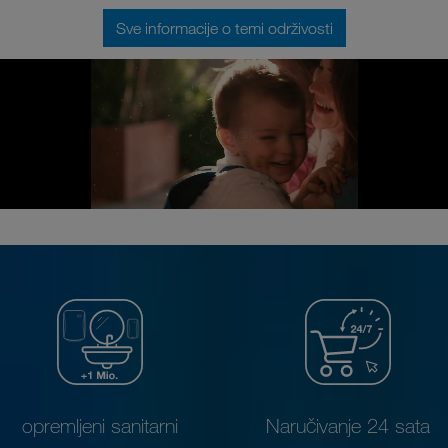
Sve informacije o temi održivosti
opremljeni sanitarni
Naručivanje 24 sata