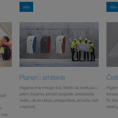
više
više
Planeri i arhitekte
Čist
Higijena ima mnogo lica: Može da svetluca u
Higije
jarkim bojama, privlači poglede, predstavlja
transpa
radi
nešto, da se uklopi, prilagođava, povuče, radi
To šte
u tajnosti.
skraćuj
i
n oka.