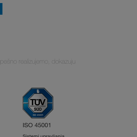
uspešno realizujemo, dokazuju
ISO 45001
ISO 14001
i
Sistemi upravljanja
Sertifikovano