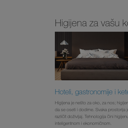
Higijena za vašu 
Hoteli, gastronomije i ket
Higijena je nešto za oko, za nos; higijen
da se oseti i dodirne. Svaka prostorija j
različit doživljaj. Tehnologija čini higijen
inteligentnom i ekonomičnom.