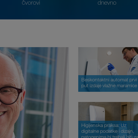
čvorovi
dnevno
Beskontaktni automat prvi
put izdaje vlažne maramice
Higijenska praksa: Uz
digitalne podatke i dizajn,
patogenima bi trebali biti z