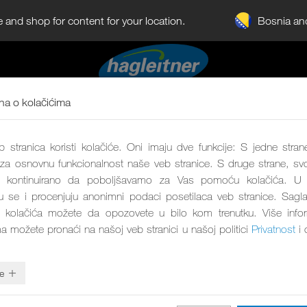
Bosnia an
e and shop for content for your location.
a o kolačićima
 stranica koristi kolačiće. Oni imaju dve funkcije: S jedne stran
 za osnovnu funkcionalnost naše veb stranice. S druge strane, svo
kontinuirano da poboljšavamo za Vas pomoću kolačića. U 
aju se i procenjuju anonimni podaci posetilaca veb stranice. Sagl
 kolačića možete da opozovete u bilo kom trenutku. Više info
ma možete pronaći na našoj veb stranici u našoj politici
Privatnost
i 
e