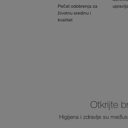
Pečat odobrenja za
upravlj
životnu sredinu i
kvalitet
Otkrijte 
Higijena i zdravlje su međus