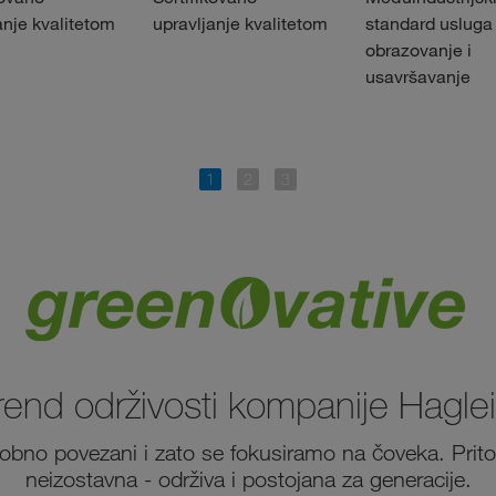
anje kvalitetom
upravljanje kvalitetom
standard usluga
obrazovanje i
usavršavanje
brend održivosti kompanije Hagle
obno povezani i zato se fokusiramo na čoveka. Prito
neizostavna - održiva i postojana za generacije.