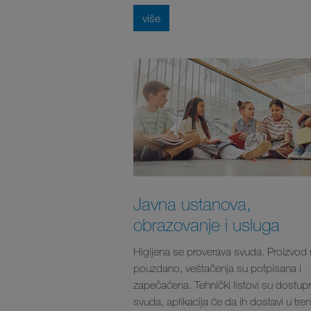
više
Javna ustanova,
obrazovanje i usluga
Higijena se proverava svuda. Proizvod 
pouzdano, veštačenja su potpisana i
zapečaćena. Tehnički listovi su dostupn
svuda, aplikacija će da ih dostavi u tre