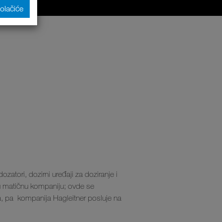
kolačiće
zatori, dozirni uređaji za doziranje i
ju matičnu kompaniju; ovde se
ja, pa kompanija Hagleitner posluje na