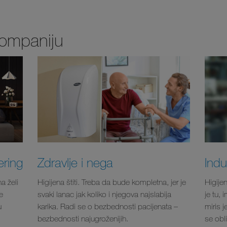
kompaniju
ering
Zdravlje i nega
Indu
a želi
Higijena štiti. Treba da bude kompletna, jer je
Higijen
e
svaki lanac jak koliko i njegova najslabija
je tu, 
u
karika. Radi se o bezbednosti pacijenata –
miris j
bezbednosti najugroženijih.
se obl