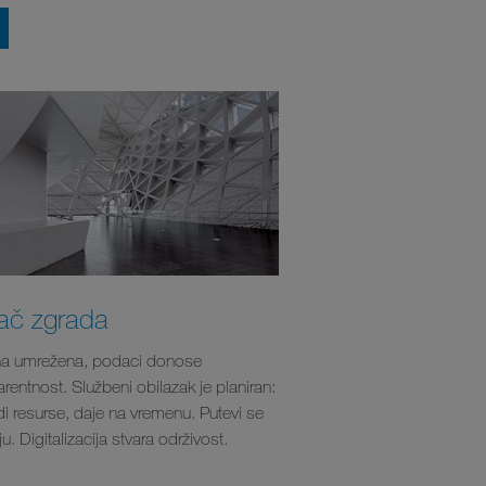
ač zgrada
na umrežena, podaci donose
rentnost. Službeni obilazak je planiran:
di resurse, daje na vremenu. Putevi se
u. Digitalizacija stvara održivost.