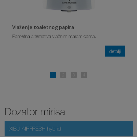
Vlaženje toaletnog papira
Pametna alternativa vlažnim maramicama.
detalji
Dozator mirisa
XIBU AIRFRESH hybrid