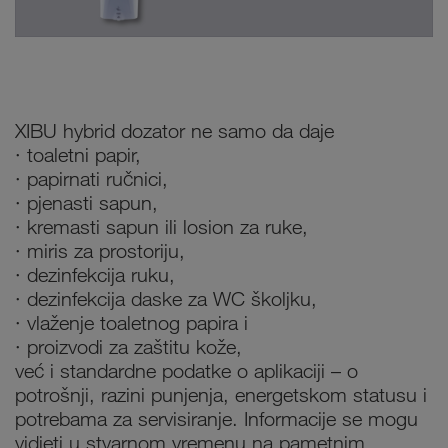
XIBU hybrid dozator ne samo da daje
· toaletni papir,
· papirnati ručnici,
· pjenasti sapun,
· kremasti sapun ili losion za ruke,
· miris za prostoriju,
· dezinfekcija ruku,
· dezinfekcija daske za WC školjku,
· vlaženje toaletnog papira i
· proizvodi za zaštitu kože,
već i standardne podatke o aplikaciji – o
potrošnji, razini punjenja, energetskom statusu i
potrebama za servisiranje. Informacije se mogu
vidjeti u stvarnom vremenu na pametnim