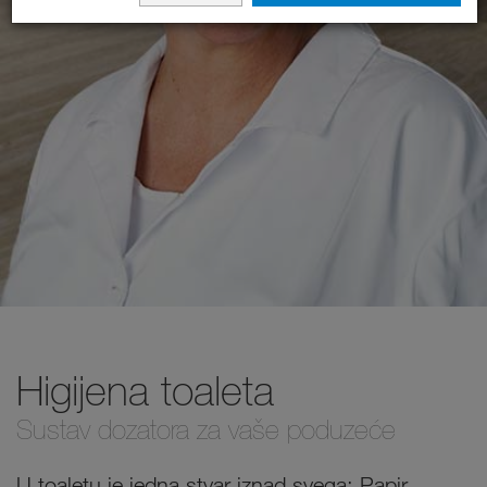
Higijena toaleta
Sustav dozatora za vaše poduzeće
U toaletu je jedna stvar iznad svega: Papir,