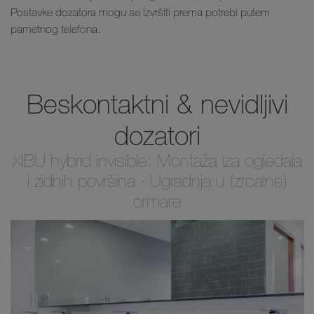
Postavke dozatora mogu se izvršiti prema potrebi putem
pametnog telefona.
Beskontaktni & nevidljivi
dozatori
XIBU hybrid invisible: Montaža iza ogledala
i zidnih površina ∙ Ugradnja u (zrcalne)
ormare