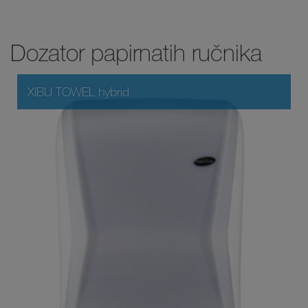
Dozator papirnatih ručnika
XIBU TOWEL hybrid