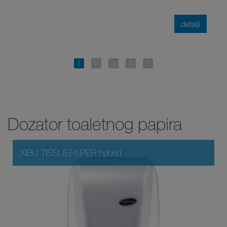
detalji
Dozator toaletnog papira
XIBU TISSUEPAPER hybrid