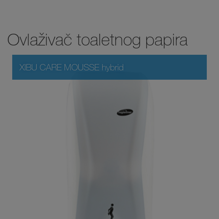
Ovlaživač toaletnog papira
XIBU CARE MOUSSE hybrid