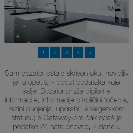
1
2
3
4
5
Sam dozator ostaje skriven oku, nevidljiv
je, a opet tu - poput podataka koje
šalje: Dozator pruža digitalne
informacije, informacije o količini točenja,
razini punjenja, uporabi i energetskom
statusu; s Gateway-om čak odašilje
podatke 24 sata dnevno, 7 dana u