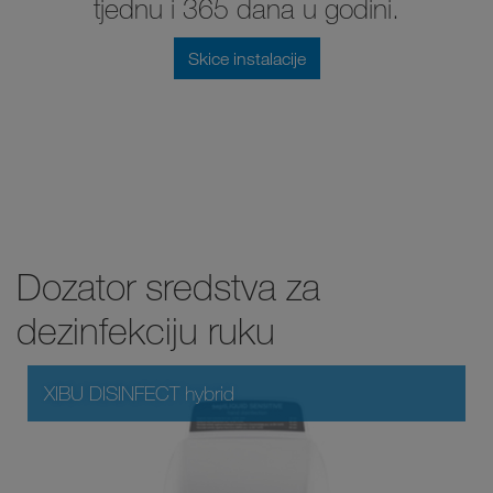
tjednu i 365 dana u godini.
Skice instalacije
Dozator sredstva za
dezinfekciju ruku
XIBU DISINFECT hybrid