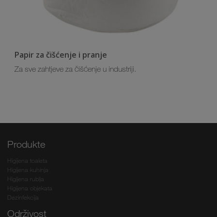
Papir za čišćenje i pranje
Za sve zahtjeve za čišćenje u industriji.
Produkte
Higijena toaleta
Higijena kuhinja
Higijena rublja
Higijena objekata
Dezinfekcija
Održivost