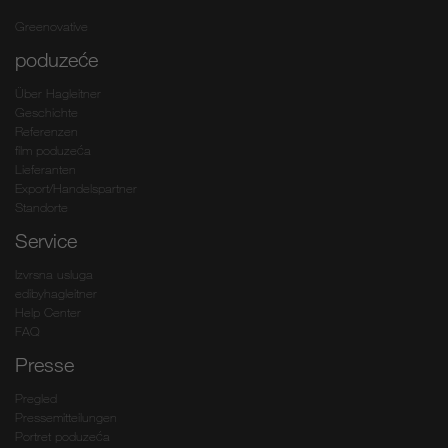
Greenovative
poduzeće
Über Hagleitner
Geschichte
Referenzen
film poduzeća
Lieferanten
Export/Handelspartner
Standorte
Service
Izvrsna usluga
edibyhagleitner
Help Center
FAQ
Presse
Pregled
Pressemitteilungen
Portret poduzeća