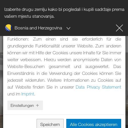
Izaberite drugu zemlju kako bi pogledali i kupili sadržaje prema
Hinweis zu Cookies
vašem mjestu stanovanja.
Bosnia and Herzegovina
Unsere Webseite verwendet Cookies. Diese haben zwei
Funktionen: Zum einen sind sie erforderlich für die
grundlegende Funktionalität unserer Website. Zum anderen
können wir mit Hilfe der Cookies unsere Inhalte für Sie immer
weiter verbessern. Hierzu werden anonymisierte Daten von
Website-Besuchern gesammelt und ausgewertet. Das
Einverständnis in die Verwendung der Cookies können Sie
jederzeit widerrufen. Weitere Informationen zu Cookies auf
auf Website finden Sie in unserer
Data Privacy Statement
und im
Imprint
.
Einstellungen
Speichern
Alle Cookies akzeptieren