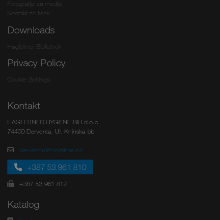
Fotografije za medije
Kontakt za tisak
Downloads
Hagleitner Bibliothek
Privacy Policy
Cookie-Settings
Kontakt
HAGLEITNER HYGIENE BiH d.o.o.
74400 Derventa, Ul. Kninska bb
derventa@hagleitner.ba
+387 53 961 810
+387 53 961 812
Katalog