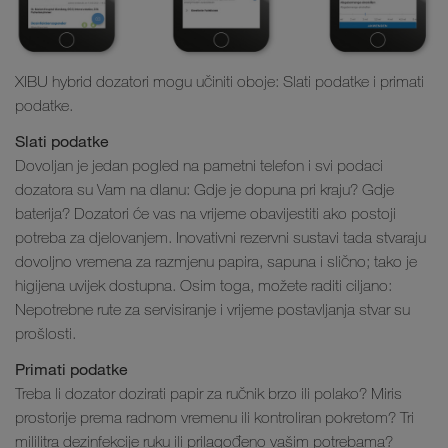
XIBU hybrid dozatori mogu učiniti oboje: Slati podatke i primati
podatke.
Slati podatke
Dovoljan je jedan pogled na pametni telefon i svi podaci
dozatora su Vam na dlanu: Gdje je dopuna pri kraju? Gdje
baterija? Dozatori će vas na vrijeme obavijestiti ako postoji
potreba za djelovanjem. Inovativni rezervni sustavi tada stvaraju
dovoljno vremena za razmjenu papira, sapuna i slično; tako je
higijena uvijek dostupna. Osim toga, možete raditi ciljano:
Nepotrebne rute za servisiranje i vrijeme postavljanja stvar su
prošlosti.
Primati podatke
Treba li dozator dozirati papir za ručnik brzo ili polako? Miris
prostorije prema radnom vremenu ili kontroliran pokretom? Tri
mililitra dezinfekcije ruku ili prilagođeno vašim potrebama?