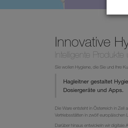
Innovative H
Intelligente Produkt
Sie wollen Hygiene, die Sie und Ihre Ku
Hagleitner gestaltet Hyg
Dosiergeräte und Apps.
Die Ware entsteht in Österreich in Zell 
Vertriebsstätten in zwölf europäischen 
Darüber hinaus entwickeln wir digital