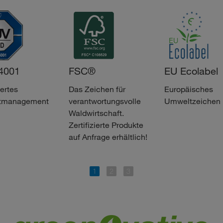
FSC®
EU Ecolabel
IS
Das Zeichen für
Europäisches
Ko
verantwortungsvolle
Umweltzeichen
hö
t
Waldwirtschaft.
un
Zertifizierte Produkte
An
auf Anfrage erhältlich!