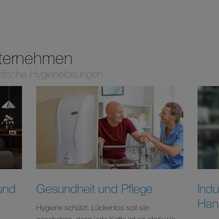
nternehmen
ifische Hygienelösungen
und
Gesundheit und Pflege
Indu
Han
Hygiene schützt. Lückenlos soll sie
geschehen, denn jede Kette ist so stark wie