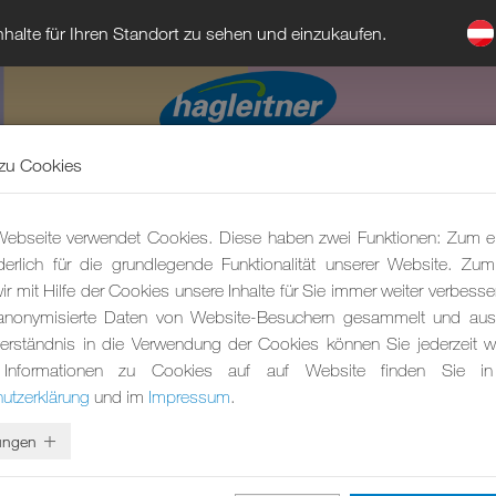
halte für Ihren Standort zu sehen und einzukaufen.
zu Cookies
ebseite verwendet Cookies. Diese haben zwei Funktionen: Zum e
rderlich für die grundlegende Funktionalität unserer Website. Zu
r mit Hilfe der Cookies unsere Inhalte für Sie immer weiter verbesse
anonymisierte Daten von Website-Besuchern gesammelt und ausg
erständnis in die Verwendung der Cookies können Sie jederzeit wi
 Informationen zu Cookies auf auf Website finden Sie in
utzerklärung
und im
Impressum
.
lungen
Sie unsere Produktinnovationen