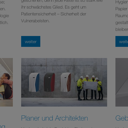
se;
Hygiene
ihr schwächstes Glied. Es geht um
sen.
Papier 
Patientensicherheit – Sicherheit der
logie
Raumdu
Vulnerabelsten.
lich.
gestalt
bleibe
weiter
weit
Planer und Architekten
Geb
ng