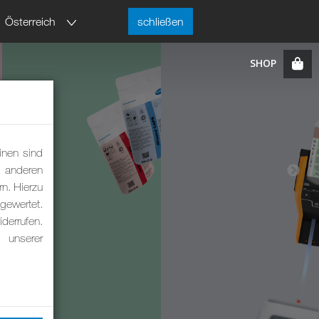
Österreich
schließen
inen sind
m anderen
rn. Hierzu
ewertet.
derrufen.
 unserer