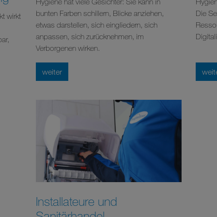
Hygiene hat viele Gesichter: Sie kann in
Hygien
bunten Farben schillern, Blicke anziehen,
Die Se
t wirkt
etwas darstellen, sich eingliedern, sich
Ressou
d
anpassen, sich zurücknehmen, im
Digital
ar,
Verborgenen wirken.
weiter
weit
Installateure und
Sanitärhandel