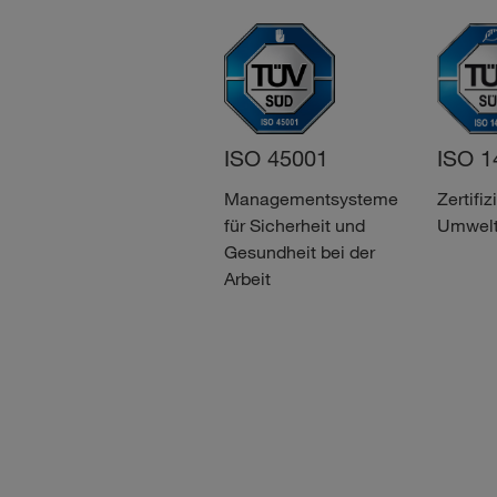
3
ISO 45001
ISO 14001
ergreifender
Managementsysteme
Zertifiziertes
dard für
für Sicherheit und
Umweltmanagemen
iterbildung
Gesundheit bei der
Arbeit