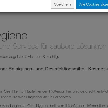
Speichern
Alle Cookies akze
ygiene
e und Services für saubere Lösungen
nden begeistert? Hier sind Sie richtig.
iene: Reinigungs- und Desinfektionsmittel, Kosmeti
am See. Hier hat Hagleitner den Muttersitz; hier wird geforscht, entwi
Ländern, so wirkt Hagleitner an 27 Standorten.
–
e Anwendungen vor Ort
Hygiene soll hiermit konfigurier-, Information