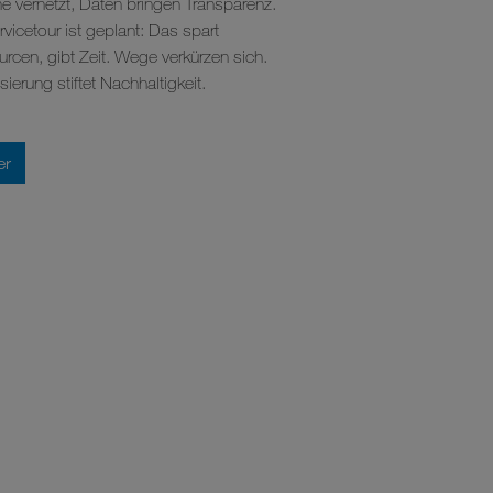
e vernetzt, Daten bringen Transparenz.
rvicetour ist geplant: Das spart
rcen, gibt Zeit. Wege verkürzen sich.
isierung stiftet Nachhaltigkeit.
er